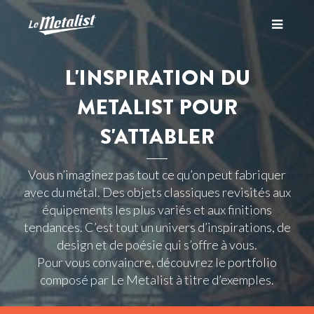
Toggle
L'INSPIRATION DU
navigati
METALIST POUR
S'ATTABLER
Vous n’imaginez pas tout ce qu’on peut fabriquer
avec du métal. Des objets classiques revisités aux
équipements les plus variés et aux finitions
tendances. C’est tout un univers d’inspirations, de
design et de poésie qui s’offre à vous.
Pour vous convaincre, découvrez le portfolio
composé par Le Metalist à titre d’exemples.