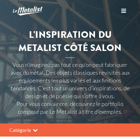
Toggle
L'INSPIRATION DU
navigati
METALIST CÔTÉ SALON
Vous n’imaginez pas tout ce qu’on peut fabriquer
avec du métal. Des objets classiques revisités aux
équipements les plus variés et aux finitions
tendances. C’est tout un univers d’inspirations, de
design et de poésie qui s’offre à vous.
Pour vous convaincre, découvrez le portfolio
composé par Le Metalist à titre d’exemples.
Catégorie