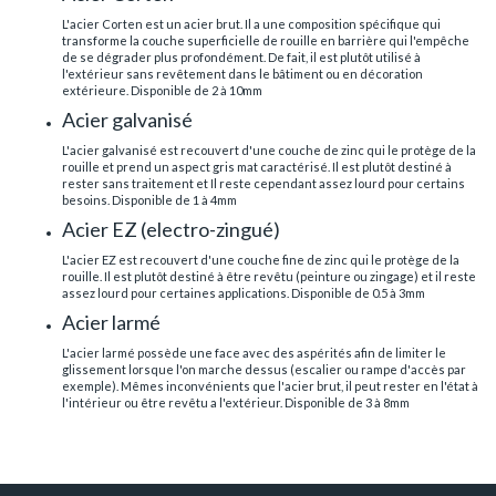
L'acier Corten est un acier brut. Il a une composition spécifique qui
transforme la couche superficielle de rouille en barrière qui l'empêche
de se dégrader plus profondément. De fait, il est plutôt utilisé à
l'extérieur sans revêtement dans le bâtiment ou en décoration
extérieure. Disponible de 2 à 10mm
Acier galvanisé
L'acier galvanisé est recouvert d'une couche de zinc qui le protège de la
rouille et prend un aspect gris mat caractérisé. Il est plutôt destiné à
rester sans traitement et Il reste cependant assez lourd pour certains
besoins. Disponible de 1 à 4mm
Acier EZ (electro-zingué)
L'acier EZ est recouvert d'une couche fine de zinc qui le protège de la
rouille. Il est plutôt destiné à être revêtu (peinture ou zingage) et il reste
assez lourd pour certaines applications. Disponible de 0.5 à 3mm
Acier larmé
L'acier larmé possède une face avec des aspérités afin de limiter le
glissement lorsque l'on marche dessus (escalier ou rampe d'accès par
exemple). Mêmes inconvénients que l'acier brut, il peut rester en l'état à
l'intérieur ou être revêtu a l'extérieur. Disponible de 3 à 8mm